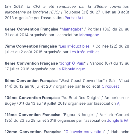
(
En 2013, la CFJ a été remplacée par la 36ème convention
européenne de jonglerie l'EJC)
/ Toulouse (31) du 27 juillet au 3 août
2013 organisée par l'association
ParHazArt
6ème Convention Française
"
Mamagabe
" / Poitiers (86) du 26 au
31 aout 2014 organisée par l'association
Mamagabe
7ème Convention Française
"
Les Irréductibles
" / Colinée (22) du 28
juillet au 2 août 2015 organisée par
Les Irréductibles
8ème Convention Française
"
Jongl’ Ô Païs
" / Vanosc (07) du 13 au
17 juillet 2016 organisée par
La Ribouldingue
9ème Convention Française
"West Coast Convention" / Saint Viaud
(44) du 12 au 16 juillet 2017 organisée par le collectif
Cirkouest
10ème Convention Française
"Au Bout Des Doigts" / Ambérieu-en-
Bugey (01) du 13 au 19 juillet 2018 organisée par l’association
Ajil
11ème Convention Française
"Bigoud'N'Jongle" / Vezin-le-Coquet
(35) du 23 au 28 juillet 2019 organisée par l'association
Jongle & Rit
12ème Convention Française
"
Glühwein-convention
" / Habsheim