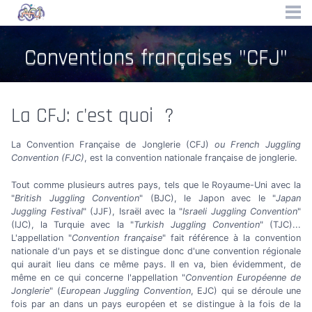
Conventions françaises "CFJ"
La CFJ: c'est quoi ?
La Convention Française de Jonglerie (CFJ)
ou French Juggling
Convention (FJC)
, est la convention nationale française de jonglerie.
Tout comme plusieurs autres pays, tels que le Royaume-Uni avec la
"
British Juggling Convention
" (BJC), le Japon avec le "
Japan
Juggling Festival
" (JJF), Israël avec la "
Israeli Juggling Convention
"
(IJC), la Turquie avec la "
Turkish Juggling Convention
" (TJC)...
L'appellation "
Convention française
" fait référence à la convention
nationale d'un pays et se distingue donc d'une convention régionale
qui aurait lieu dans ce même pays. Il en va, bien évidemment, de
même en ce qui concerne l'appellation "
Convention Européenne de
Jonglerie
" (
European Juggling Convention
, EJC) qui se déroule une
fois par an dans un pays européen et se distingue à la fois de la